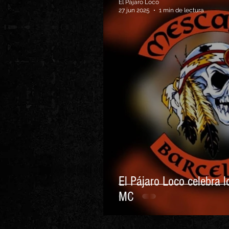
El Pájaro Loco
27 jun 2025
1 min de lectura
El Pájaro Loco celebra 
MC