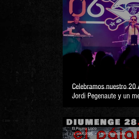
Celebramos nuestro 20 
Jordi Pegenaute y un m
El Pájaro Loco
21 sept 2025
1 min de lectura