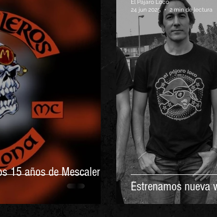
El Pájaro Loco
24 jun 2025
2 min de lectura
los 15 años de Mescaleros
Estrenamos nueva w