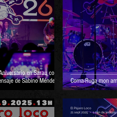
Aniversario en Sarau con
ensaje de Sabino Méndez
Coma-Ruga mon am
El Pájaro Loco
21 sept 2025
1 min de lectura