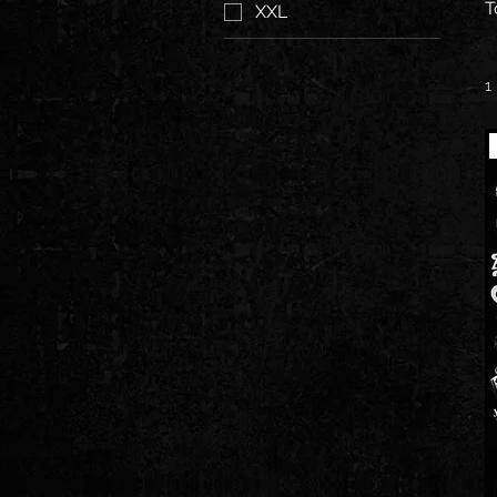
T
XXL
1